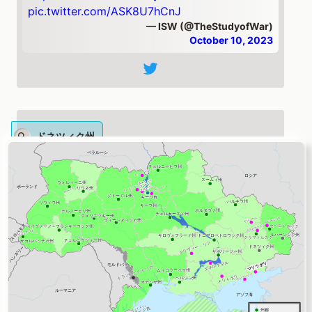
pic.twitter.com/ASK8U7hCnJ
— ISW (@TheStudyofWar)
October 10, 2023
ドネツィク州
🐱 «Міномет» з-під Андріївки пройшов
випробування вірністю
Після трьох місяців на передовій
прикордонник «Байда» повертається
додому не сам, а з бойовим «хвостом» —
кошеням, підібраним з ворожого окопу.
Відео: Держприкордонслужба