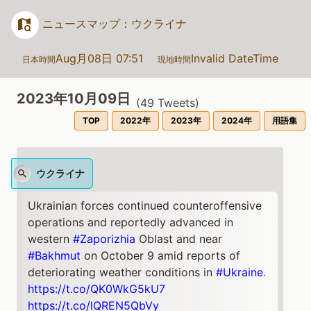
ニュースマップ：ウクライナ
Aug月08日 07:51
Invalid DateTime
日本時間
現地時間
2023年10月09日
(
49
Tweets)
TOP
2022年
2023年
2024年
用語集
ウクライナ
Ukrainian forces continued counteroffensive
operations and reportedly advanced in
western
#Zaporizhia
Oblast and near
#Bakhmut
on October 9 amid reports of
deteriorating weather conditions in
#Ukraine
.
https://t.co/QK0WkG5kU7
https://t.co/lQREN5QbVy