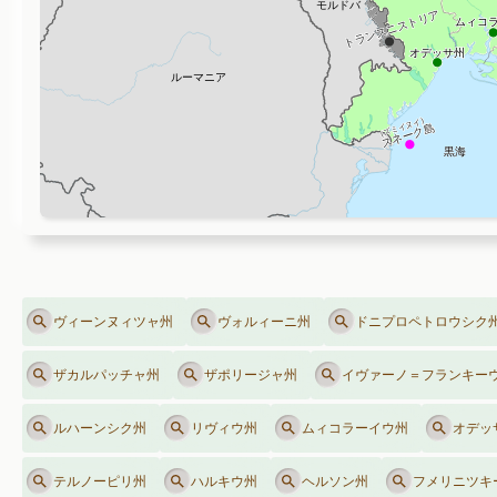
ヴィーンヌィツャ州
ヴォルィーニ州
ドニプロペトロウシク
ザカルパッチャ州
ザポリージャ州
イヴァーノ＝フランキー
ルハーンシク州
リヴィウ州
ムィコラーイウ州
オデッ
テルノーピリ州
ハルキウ州
ヘルソン州
フメリニツキ