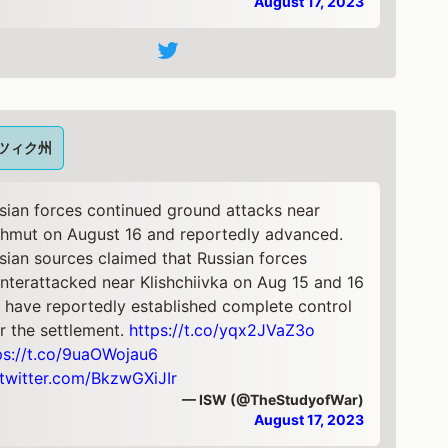
August 17, 2023
ツィク州
sian forces continued ground attacks near
hmut on August 16 and reportedly advanced.
sian sources claimed that Russian forces
nterattacked near Klishchiivka on Aug 15 and 16
 have reportedly established complete control
r the settlement.
https://t.co/yqx2JVaZ3o
ps://t.co/9uaOWojau6
.twitter.com/BkzwGXiJIr
— ISW (@TheStudyofWar)
August 17, 2023