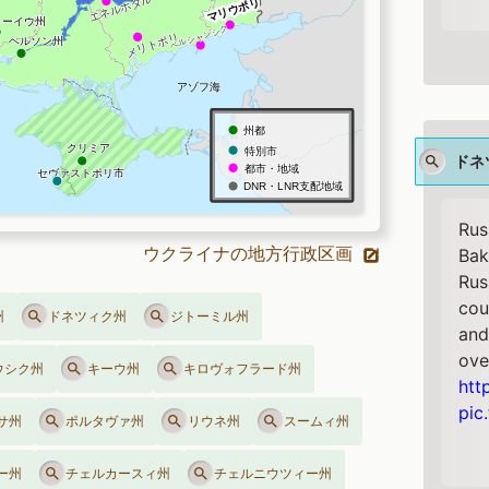
ドネ
Rus
ウクライナの地方行政区画
Bak
Rus
cou
州
ドネツィク州
ジトーミル州
and
ove
ウシク州
キーウ州
キロヴォフラード州
htt
pic
サ州
ポルタヴァ州
リウネ州
スームィ州
ー州
チェルカースィ州
チェルニウツィー州