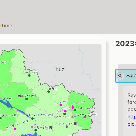
teTime
202
ヘル
Rus
for
pos
htt
pic