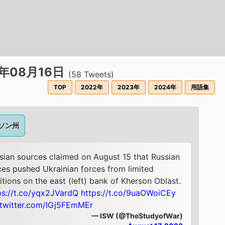
3年08月16日
(
58
Tweets)
TOP
2022年
2023年
2024年
用語集
ソン州
sian sources claimed on August 15 that Russian
ces pushed Ukrainian forces from limited
itions on the east (left) bank of Kherson Oblast.
ps://t.co/yqx2JVardQ
https://t.co/9uaOWoiCEy
.twitter.com/IGj5FEmMEr
— ISW (@TheStudyofWar)