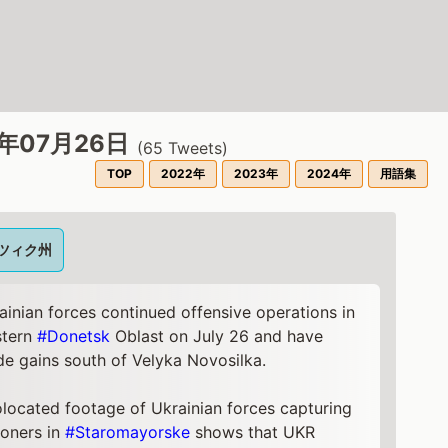
3年07月26日
(
65
Tweets)
TOP
2022年
2023年
2024年
用語集
ツィク州
ainian forces continued offensive operations in
tern
#Donetsk
Oblast on July 26 and have
e gains south of Velyka Novosilka.
located footage of Ukrainian forces capturing
soners in
#Staromayorske
shows that UKR