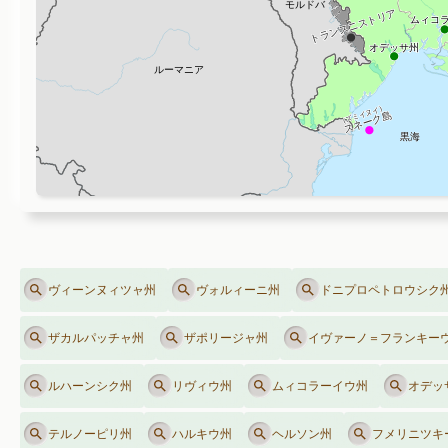
ヴィーンヌィツャ州
ヴォルィーニ州
ドニプロペトロウシク
ザカルパッチャ州
ザポリージャ州
イヴァーノ＝フランキー
ルハーンシク州
リヴィウ州
ムィコラーイウ州
オデッ
テルノーピリ州
ハルキウ州
ヘルソン州
フメリニツキ