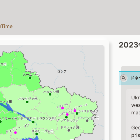
teTime
202
ドネ
Ukr
wes
mad
Geo
pri