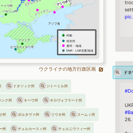
tro
set
pic
ウクライナの地方行政区画
ドネ
州
ドネツィク州
ジトーミル州
#Do
ウシク州
キーウ州
キロヴォフラード州
UKR
#B
サ州
ポルタヴァ州
リウネ州
スームィ州
26.
ー州
チェルカースィ州
チェルニウツィー州