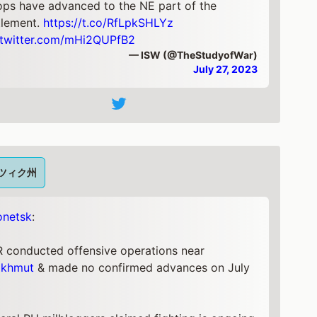
ops have advanced to the NE part of the
tlement.
https://t.co/RfLpkSHLYz
.twitter.com/mHi2QUPfB2
— ISW (@TheStudyofWar)
July 27, 2023
ツィク州
netsk
:
 conducted offensive operations near
akhmut
& made no confirmed advances on July