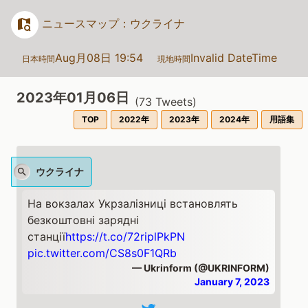
ニュースマップ：ウクライナ
Aug月08日 19:54
Invalid DateTime
日本時間
現地時間
2023年01月06日
(
73
Tweets)
TOP
2022年
2023年
2024年
用語集
ウクライナ
На вокзалах Укрзалізниці встановлять
безкоштовні зарядні
станції
https://t.co/72riplPkPN
pic.twitter.com/CS8s0F1QRb
— Ukrinform (@UKRINFORM)
January 7, 2023