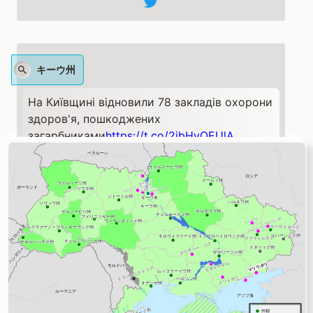
キーウ州
На Київщині відновили 78 закладів охорони
здоров'я, пошкоджених
загарбниками
https://t.co/2ibHyQEUlA
pic.twitter.com/pH1YOD1iyT
— Ukrinform (@UKRINFORM)
January 7, 2023
ウクライナ
Southern
#Ukraine
Update: