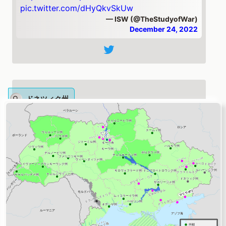
pic.twitter.com/dHyQkvSkUw
— ISW (@TheStudyofWar)
December 24, 2022
ドネツィク州
5/ Ukrainian forces likely drove Russian
forces that temporarily entered eastern
#Bakhmut
back to the industrial zone in
eastern Bakhmut over the past 72 hours.
pic.twitter.com/La7qqvFa5w
— ISW (@TheStudyofWar)
December 24, 2022