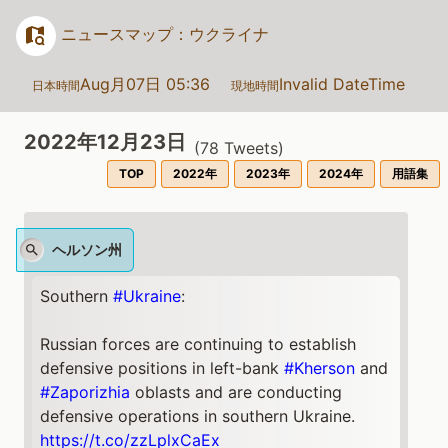
ニュースマップ：ウクライナ
Aug月07日 05:36
Invalid DateTime
日本時間
現地時間
2022年12月23日
(
78
Tweets)
TOP
2022年
2023年
2024年
用語集
ヘルソン州
Southern
#Ukraine
:
Russian forces are continuing to establish
defensive positions in left-bank
#Kherson
and
#Zaporizhia
oblasts and are conducting
defensive operations in southern Ukraine.
https://t.co/zzLplxCaEx