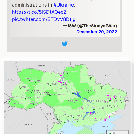
administrations in
#Ukraine
.
https://t.co/5lSDtAOecZ
pic.twitter.com/8TDvV8Dtjg
— ISW (@TheStudyofWar)
December 20, 2022
ヘルソン州
Southern
#Ukraine
Update:
Ukrainian officials reported that Russian
forces are pulling back some elements from
areas along the east (left) bank of the Dnipro
River in
#Kherson
Oblast.
https://t.co/5lSDtAOecZ