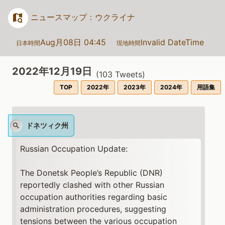
ニュースマップ：ウクライナ
Aug月08日 04:45
Invalid DateTime
日本時間
現地時間
2022年12月19日
(
103
Tweets)
TOP
2022年
2023年
2024年
用語集
ドネツィク州
Russian Occupation Update:
The Donetsk People’s Republic (DNR)
reportedly clashed with other Russian
occupation authorities regarding basic
administration procedures, suggesting
tensions between the various occupation