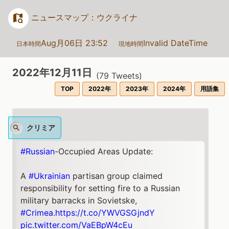
ニュースマップ：ウクライナ
Aug月06日 23:52
Invalid DateTime
日本時間
現地時間
2022年12月11日
(
79
Tweets)
TOP
2022年
2023年
2024年
用語集
クリミア
#Russian
-Occupied Areas Update:
A
#Ukrainian
partisan group claimed
responsibility for setting fire to a Russian
military barracks in Sovietske,
#Crimea
.
https://t.co/YWVGSGjndY
pic.twitter.com/VaEBpW4cEu