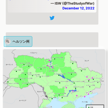
— ISW (@TheStudyofWar)
December 12, 2022
ヘルソン州
Southern Axis Update:
#Russian
and
#Ukrainian
sources claimed that Ukrainian
forces struck Skadovsk, Hola Prystan,
Oleshky, and Nova Kakhovka,
#Kherson
Oblast, all along major Russian logistics lines.
/1
https://t.co/YWVGSGjndY
pic.twitter.com/ihySRAdKB5
— ISW (@TheStudyofWar)
December 12, 2022