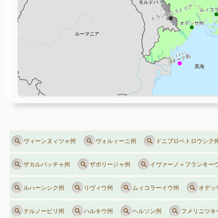
ヴィーンヌィツャ州
ヴォルィーニ州
ドニプロペトロウシク
ザカルパッチャ州
ザポリージャ州
イヴァーノ＝フランキー
ルハーンシク州
リヴィウ州
ムィコラーイウ州
オデッ
テルノーピリ州
ハルキウ州
ヘルソン州
フメリニツキ