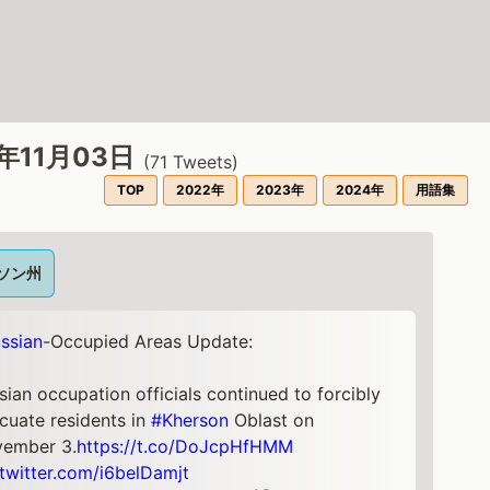
2年11月03日
(
71
Tweets)
TOP
2022年
2023年
2024年
用語集
ソン州
ssian
-Occupied Areas Update:
sian occupation officials continued to forcibly
cuate residents in
#Kherson
Oblast on
ember 3.
https://t.co/DoJcpHfHMM
.twitter.com/i6belDamjt