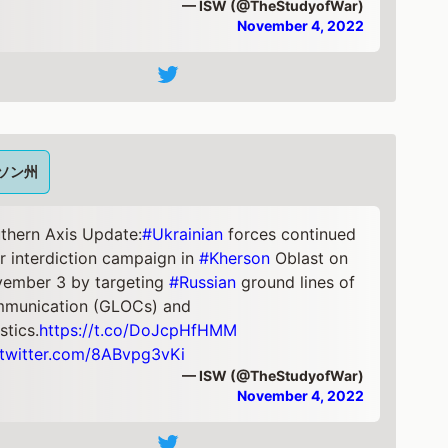
— ISW (@TheStudyofWar)
November 4, 2022
ソン州
thern Axis Update:
#Ukrainian
forces continued
ir interdiction campaign in
#Kherson
Oblast on
ember 3 by targeting
#Russian
ground lines of
munication (GLOCs) and
stics.
https://t.co/DoJcpHfHMM
.twitter.com/8ABvpg3vKi
— ISW (@TheStudyofWar)
November 4, 2022