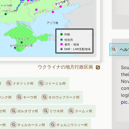
ヘル
ウクライナの地方行政区画
Sou
the
Nov
州
ドネツィク州
ジトーミル州
com
logi
ウシク州
キーウ州
キロヴォフラード州
pic
サ州
ポルタヴァ州
リウネ州
スームィ州
ー州
チェルカースィ州
チェルニウツィー州