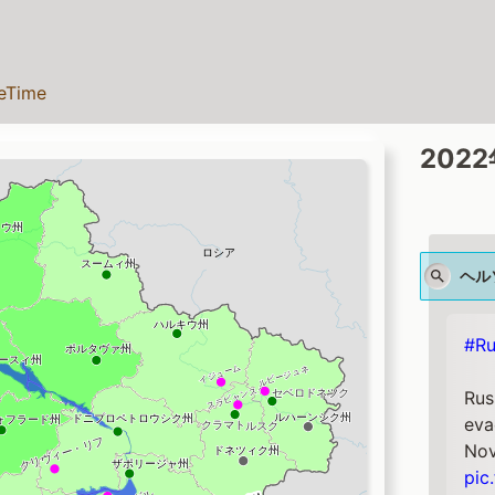
teTime
202
ヘル
#Ru
Rus
eva
Nov
pic