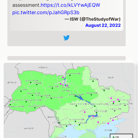
assessment.
https://t.co/kLVYwAjEQW
pic.twitter.com/pJahGRpS3b
— ISW (@TheStudyofWar)
August 22, 2022
ハルキウ州
#Kharkiv
Update:
#Russian
forces did not
conduct any confirmed ground assaults along
the Kharkiv City Axis on August
21.
https://t.co/kLVYwA23sm
pic.twitter.com/SzqtAre4h5
— ISW (@TheStudyofWar)
August 22, 2022