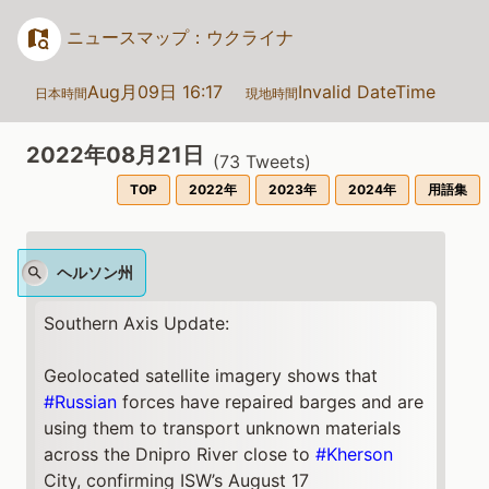
ニュースマップ：ウクライナ
Aug月09日 16:17
Invalid DateTime
日本時間
現地時間
2022年08月21日
(
73
Tweets)
TOP
2022年
2023年
2024年
用語集
ヘルソン州
Southern Axis Update:
Geolocated satellite imagery shows that
#Russian
forces have repaired barges and are
using them to transport unknown materials
across the Dnipro River close to
#Kherson
City, confirming ISW’s August 17