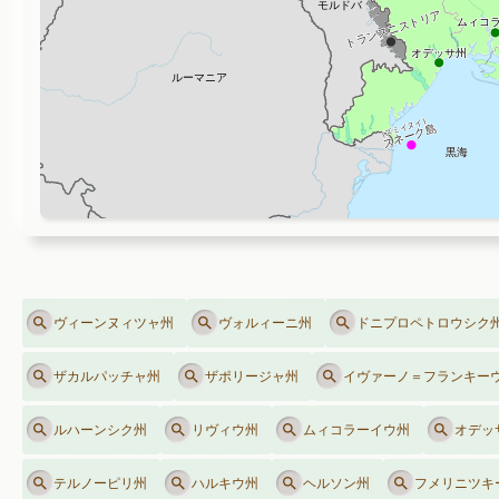
ヴィーンヌィツャ州
ヴォルィーニ州
ドニプロペトロウシク
ザカルパッチャ州
ザポリージャ州
イヴァーノ＝フランキー
ルハーンシク州
リヴィウ州
ムィコラーイウ州
オデッ
テルノーピリ州
ハルキウ州
ヘルソン州
フメリニツキ