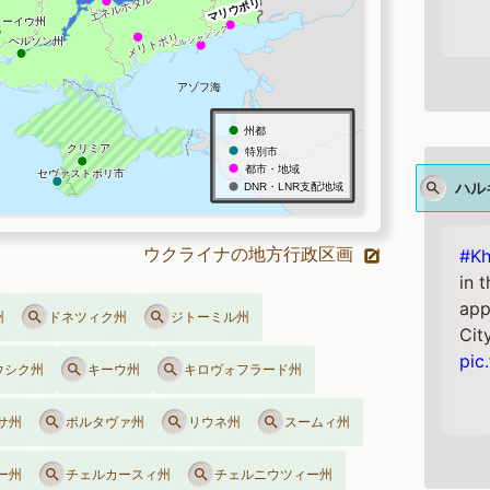
ハル
ウクライナの地方行政区画
#Kh
in 
app
州
ドネツィク州
ジトーミル州
City
pic
ウシク州
キーウ州
キロヴォフラード州
サ州
ポルタヴァ州
リウネ州
スームィ州
ー州
チェルカースィ州
チェルニウツィー州