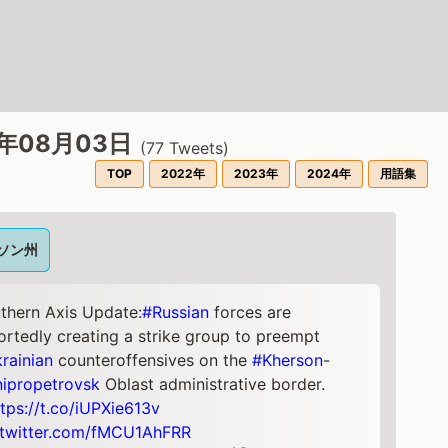
2年08月03日
(
77
Tweets)
TOP
2022年
2023年
2024年
用語集
ソン州
thern Axis Update:
#Russian
forces are
ortedly creating a strike group to preempt
rainian
counteroffensives on the
#Kherson
-
ipropetrovsk
Oblast administrative border.
ttps://t.co/iUPXie613v
.twitter.com/fMCU1AhFRR