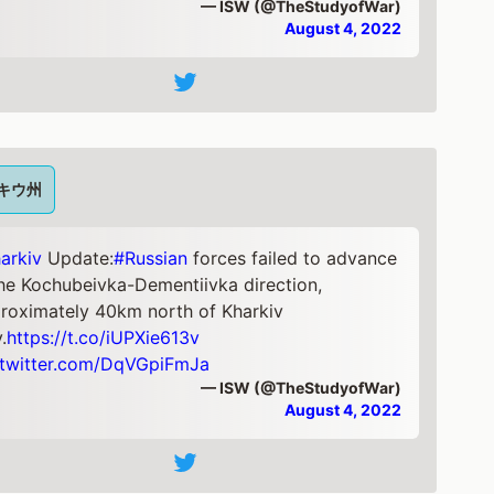
— ISW (@TheStudyofWar)
August 4, 2022
キウ州
arkiv
Update:
#Russian
forces failed to advance
the Kochubeivka-Dementiivka direction,
roximately 40km north of Kharkiv
.
https://t.co/iUPXie613v
.twitter.com/DqVGpiFmJa
— ISW (@TheStudyofWar)
August 4, 2022