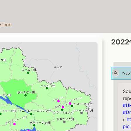
eTime
202
ヘル
Sou
rep
#Uk
#Dn
/1
h
pic