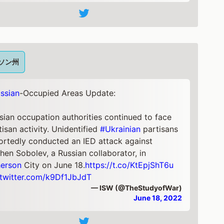
ソン州
ssian
-Occupied Areas Update:
sian occupation authorities continued to face
tisan activity. Unidentified
#Ukrainian
partisans
ortedly conducted an IED attack against
hen Sobolev, a Russian collaborator, in
erson
City on June 18.
https://t.co/KtEpjShT6u
.twitter.com/k9Df1JbJdT
— ISW (@TheStudyofWar)
June 18, 2022