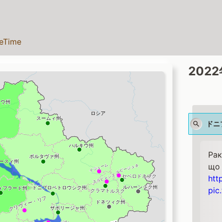
teTime
202
ドニ
Рак
що 
htt
pic