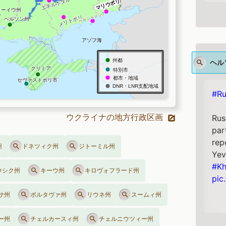
ヘル
#Ru
ウクライナの地方行政区画
Rus
par
rep
州
ドネツィク州
ジトーミル州
Yev
#Kh
ウシク州
キーウ州
キロヴォフラード州
pic
サ州
ポルタヴァ州
リウネ州
スームィ州
ー州
チェルカースィ州
チェルニウツィー州