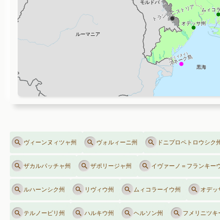
ヴィーンヌィツャ州
ヴォルィーニ州
ドニプロペトロウシク
ザカルパッチャ州
ザポリージャ州
イヴァーノ＝フランキー
ルハーンシク州
リヴィウ州
ムィコラーイウ州
オデッ
テルノーピリ州
ハルキウ州
ヘルソン州
フメリニツキ