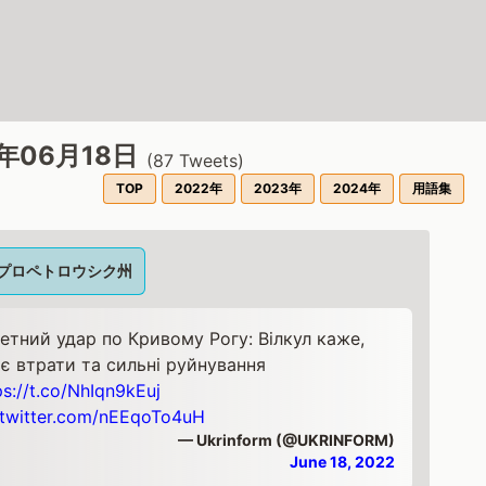
2年06月18日
(
87
Tweets)
TOP
2022年
2023年
2024年
用語集
プロペトロウシク州
етний удар по Кривому Рогу: Вілкул каже,
є втрати та сильні руйнування
ps://t.co/NhIqn9kEuj
.twitter.com/nEEqoTo4uH
— Ukrinform (@UKRINFORM)
June 18, 2022