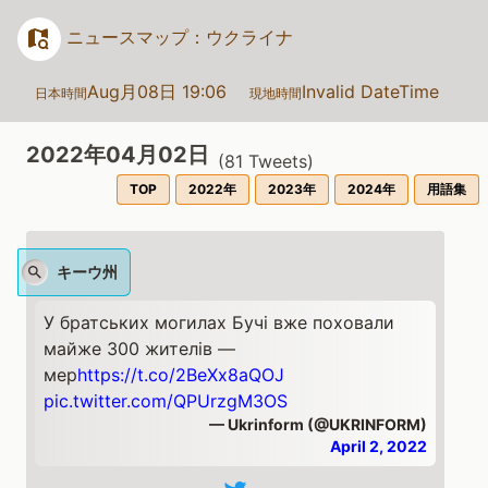
ニュースマップ：ウクライナ
Aug月08日 19:06
Invalid DateTime
日本時間
現地時間
2022年04月02日
(
81
Tweets)
TOP
2022年
2023年
2024年
用語集
キーウ州
У братських могилах Бучі вже поховали
майже 300 жителів —
мер
https://t.co/2BeXx8aQOJ
pic.twitter.com/QPUrzgM3OS
— Ukrinform (@UKRINFORM)
April 2, 2022