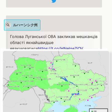
ルハーンシク州
Голова Луганської ОВА закликав мешканців
області якнайшвидше
евакуюватися
https://t.co/HNeIqe7iQV
pic.twitter.com/gUnL9gyiuu
— Ukrinform (@UKRINFORM)
April 2, 2022
ポルタヴァ州
Окупанти знищили інфраструктуру