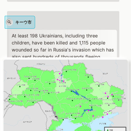
キーウ市
At least 198 Ukrainians, including three
children, have been killed and 1,115 people
wounded so far in Russia's invasion which has
also sent hundreds of thousands fleeing
westwards, clogging major highways and
railway lines
https://t.co/qGfZN8gWSu
pic.twitter.com/Gx5ZpovDf0
— Reuters (@Reuters)
February 26, 2022
キーウ市